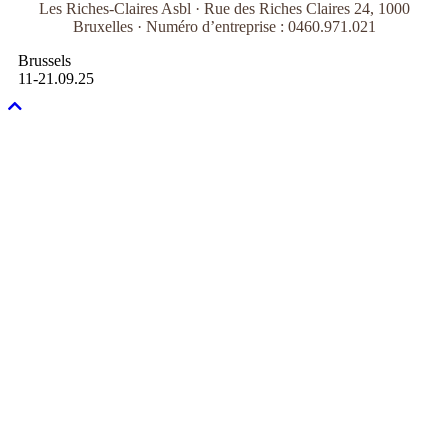
Les Riches-Claires Asbl · Rue des Riches Claires 24, 1000
Bruxelles · Numéro d’entreprise : 0460.971.021
Brussels
11-21.09.25
Faire
défiler
vers
le
haut