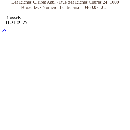
Les Riches-Claires Asbl · Rue des Riches Claires 24, 1000
Bruxelles · Numéro d’entreprise : 0460.971.021
Brussels
11-21.09.25
Faire
défiler
vers
le
haut