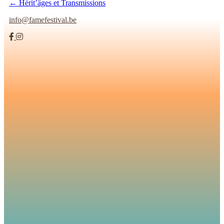
← Hérit’âges et Transmissions
info@famefestival.be