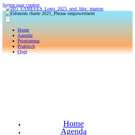
Spring naar content
Home
Agenda
Programma
Praktisch
Over
Home
Agenda