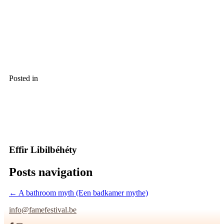
Posted in
Effir Libilbéhéty
Posts navigation
← A bathroom myth (Een badkamer mythe)
info@famefestival.be