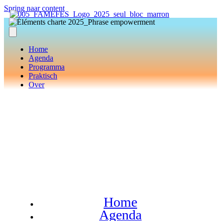
Spring naar content
Home
Agenda
Programma
Praktisch
Over
Home
Agenda