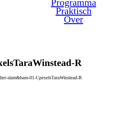
Programma
Praktisch
Over
xelsTaraWinstead-R
elier-slam&bam-01-CpexelsTaraWinstead-R