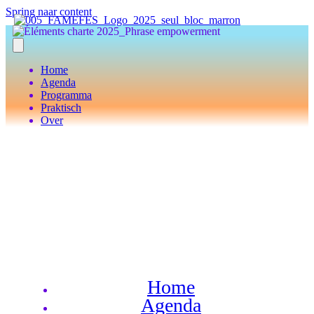
Spring naar content
Home
Agenda
Programma
Praktisch
Over
Home
Agenda