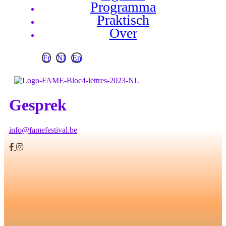
Programma
Praktisch
Over
Fr
Nl
En
Gesprek
info@famefestival.be