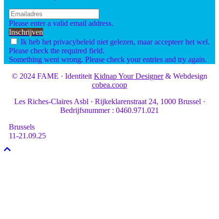
Please enter a valid email address.
Inschrijven
Ik heb het privacybeleid niet gelezen, maar accepteer het wel.
Please check the required field.
Something went wrong. Please check your entries and try again.
© 2024 FAME · Identiteit
Kidnap Your Designer
& Webdesign
cobea.coop
Les Riches-Claires Asbl · Rijkeklarenstraat 24, 1000 Brussel ·
Bedrijfsnummer : 0460.971.021
Brussels
11-21.09.25
Naar
boven
scrollen