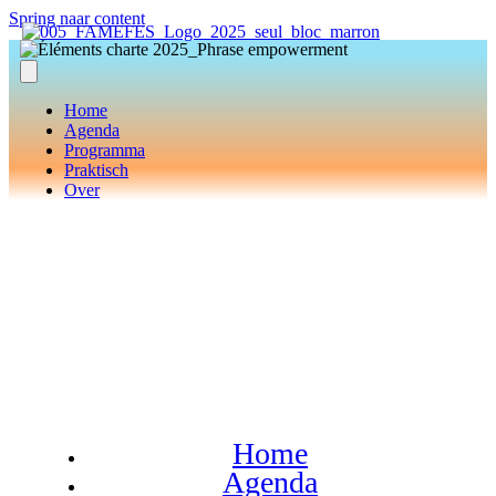
Spring naar content
Home
Agenda
Programma
Praktisch
Over
Home
Agenda